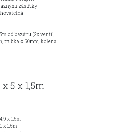
saznými zástřiky
ohovatelná
5m od bazénu (2x ventil,
m, trubka ø 50mm, kolena
)
 x 5 x 1,5m
4,9 x 1,5m
,1 x 1,5m