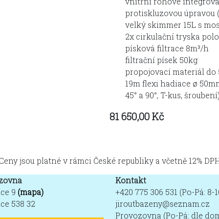
vnitřní rohové integrov
protiskluzovou úpravou 
velký skimmer 15L s mo
2x cirkulační tryska pol
písková filtrace 8m³/h
filtrační písek 50kg
propojovací materiál do 
19m flexi hadiace ø 50m
45° a 90°, T-kus, šroubení
81 650,00 Kč
Ceny jsou platné v rámci České republiky a včetně 12% DP
zovna
Kontakt
ice 9
(mapa)
+420 775 306 531 (Po-Pá: 8-1
ce 538 32
jiroutbazeny@seznam.cz
Provozovna (Po-Pá: dle do