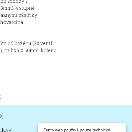
ané schody s
(8mm), 4 stupně
saznými zástřiky
ohovatelná
5m od bazénu (2x ventil,
m, trubka ø 50mm, kolena
)
H
6)
mluvy)
Tento web používá pouze technické