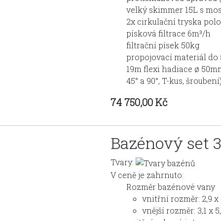
velký skimmer 15L s mo
2x cirkulační tryska pol
písková filtrace 6m³/h
filtrační písek 50kg
propojovací materiál do 
19m flexi hadiace ø 50m
45° a 90°, T-kus, šroubení
74 750,00 Kč
Bazénový set 3
Tvary:
V ceně je zahrnuto:
Rozměr bazénové vany
vnitřní rozměr: 2,9 x 
vnější rozměr: 3,1 x 5