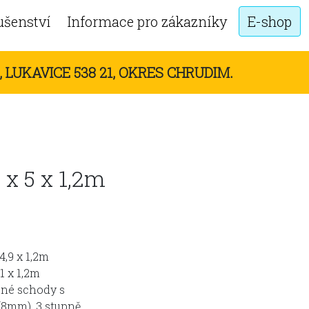
ušenství
Informace pro zákazníky
E-shop
 LUKAVICE 538 21, OKRES CHRUDIM.
 x 5 x 1,2m
4,9 x 1,2m
,1 x 1,2m
ané schody s
(8mm), 3 stupně