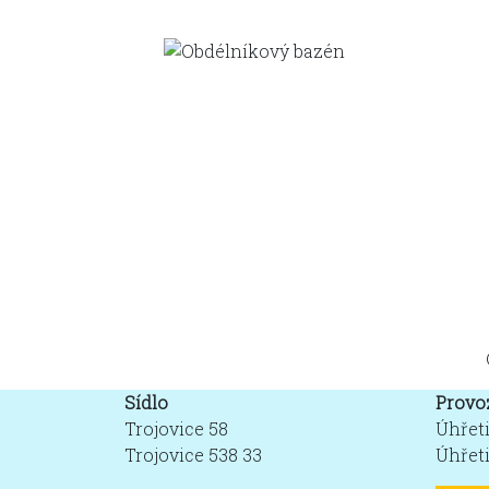
Sídlo
Provo
Trojovice 58
Úhřet
Trojovice 538 33
Úhřeti