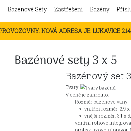
Bazénové Sety
Zastřešení
Bazény
Přísl
PROVOZOVNY. NOVÁ ADRESA JE: LUKAVICE 214,
Bazénové sety 3 x 5
Bazénový set 3
Tvary:
V ceně je zahrnuto:
Rozměr bazénové vany
vnitřní rozměr: 2,9 x 
vnější rozměr: 3,1 x 5
vnitřní rohové integrov
protiskluzovou úpravou 